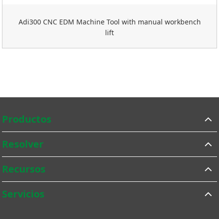
Adi300 CNC EDM Machine Tool with manual workbench
lift
Productos
Resolver
Recursos
Servicios