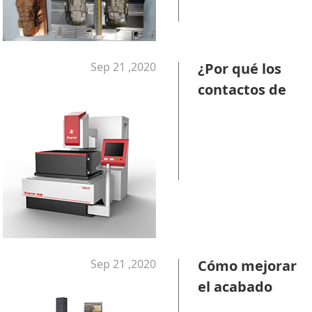
Sep 21 ,2020
¿Por qué los
contactos de
alimentación
se desgastan
rápidamente
cuando se
corta el
aluminio?
Sep 21 ,2020
Cómo mejorar
el acabado
superficial de