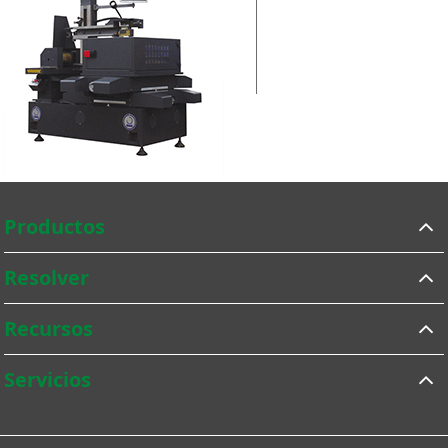
la pieza de
trabajo wedm
Productos
Resolver
Recursos
Servicios