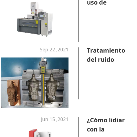
uso de
máquinas
herramienta
NC
Sep 22 ,2021
Tratamiento
del ruido
anormal de la
máquina de
corte de
alambre EDM
Jun 15 ,2021
¿Cómo lidiar
con la