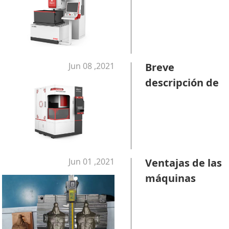
deformación
del material de
wedm?
Jun 08 ,2021
Breve
descripción de
la tecnología
de roscado de
la máquina de
corte de
alambre EDM
Jun 01 ,2021
Ventajas de las
máquinas
herramienta
EDM