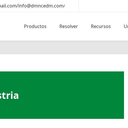
il.com/info@dmncedm.com
/
Productos
Resolver
Recursos
U
stria