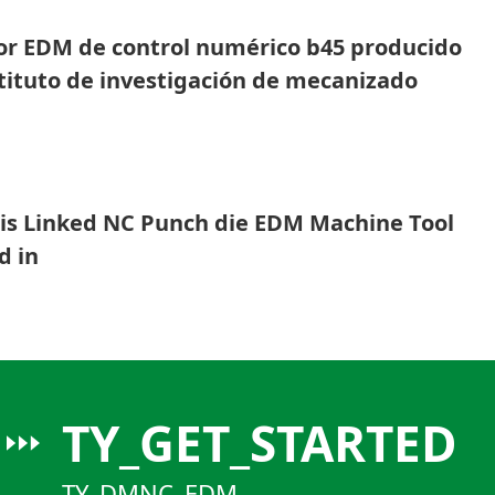
or EDM de control numérico b45 producido
stituto de investigación de mecanizado
 de Beijing (biem) / Beijing Dimon control
Technology Co., Ltd (dmnc EDM) fue
do como
xis Linked NC Punch die EDM Machine Tool
d in
TY_GET_STARTED
TY_DMNC_EDM