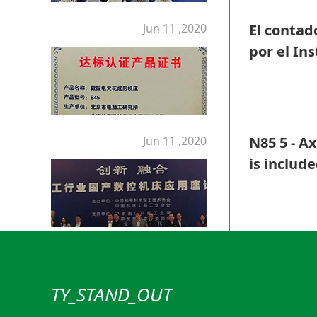
Jun 11 ,2020
El contad
por el In
eléctrico
numérico 
clasifica
Jun 11 ,2020
N85 5 - A
is include
TY_STAND_OUT