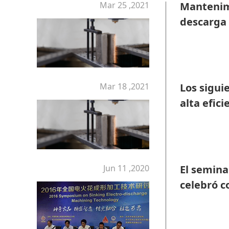
Mar 25 ,2021
Mantenim
descarga 
en una si
Mar 18 ,2021
Los sigui
alta efic
Jun 11 ,2020
El semina
celebró c