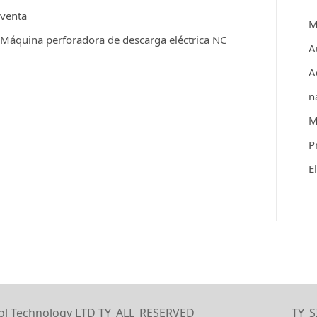
venta
M
Máquina perforadora de descarga eléctrica NC
A
A
n
M
P
E
ol Technology LTD
TY_ALL_RESERVED
TY_